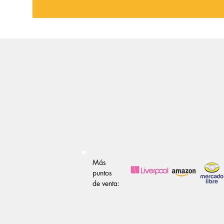
Más
puntos
de venta: