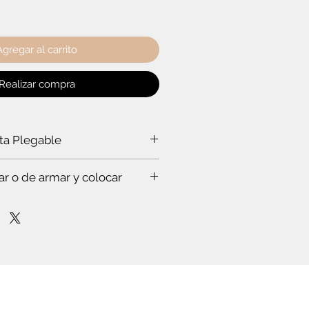
Agregar al carrito
Realizar compra
rta Plegable
a puerta plegable?
ar o de armar y colocar
a ti:
rabajar a un experto, que hace todo
s. Te vas a sorprender. Es que
stas en esto.
mpo para leer el instructivo
nfianza de cómo poner la puerta
lóset. O de cómo armar el mueble.