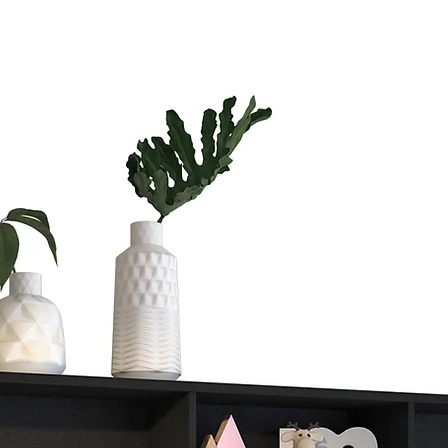
Si vas a compra
te vas a tardar
Si quieres ahorr