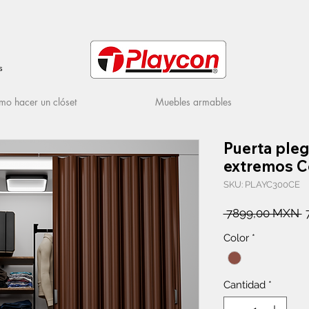
s
o hacer un clóset
Muebles armables
Puerta ple
extremos C
SKU: PLAYC300CE
P
 7899,00 MXN 
Color
*
Cantidad
*