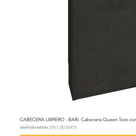
CABECERA LIBRERO - BARI. Cabecera Queen Size con
Precio
Precio de oferta
3659,00 MXN
2967,00 MXN