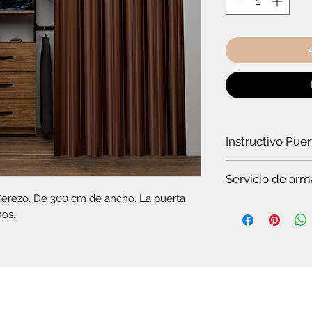
Instructivo Pue
¿Cómo instalar un
Servicio de arm
Cerezo. De 300 cm de ancho. La puerta 
Es
te servicio es par
mos.
Si quieres ver t
en pocos minuto
somos especiali
Si no tienes tie
completo.
Si no tienes co
plegable o el c