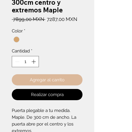
300cm centro y
extremos Maple
Precio
Precio
 7899,00 MXN 
7287,00 MXN
de
Color
*
oferta
Cantidad
*
Agregar al carrito
Realizar compra
Puerta plegable a tu medida. 
Maple. De 300 cm de ancho. La 
puerta abre por el centro y los 
extremos.