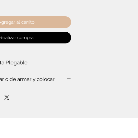
Agregar al carrito
Realizar compra
rta Plegable
a puerta plegable?
ar o de armar y colocar
a ti:
rabajar a un experto, que hace todo
s. Te vas a sorprender. Es que
stas en esto.
mpo para leer el instructivo
nfianza de cómo poner la puerta
lóset. O de cómo armar el mueble.