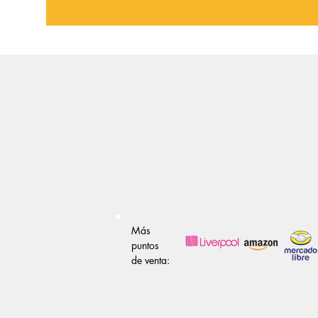
Más
puntos
de venta: