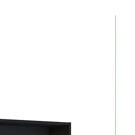
r dos o más productos y crees que
 mucho en armarlos.
ar tiempo y esfuerzo.