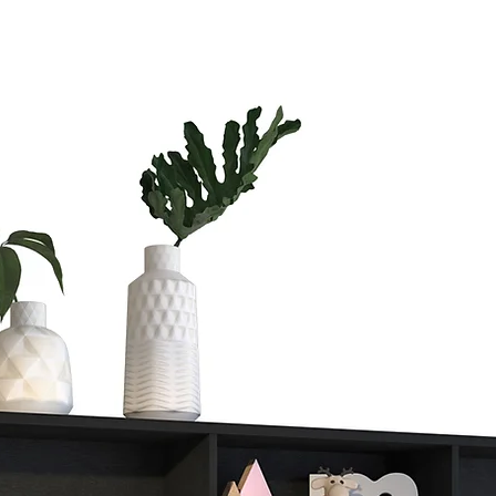
Si vas a compra
te vas a tardar
Si quieres ahorr