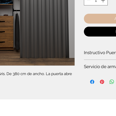
Instructivo Pue
¿Cómo instalar un
Servicio de arm
ris. De 380 cm de ancho. La puerta abre 
Es
te servicio es par
Si quieres ver t
en pocos minuto
somos especiali
Si no tienes tie
completo.
Si no tienes co
plegable o el c