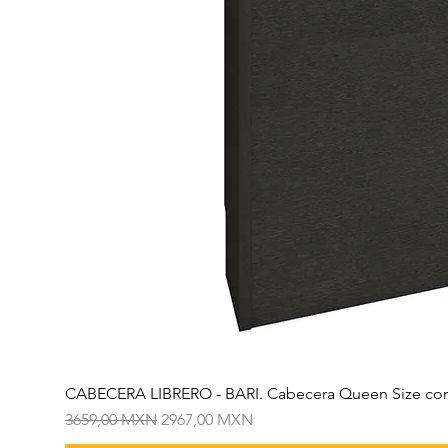
CABECERA LIBRERO - BARI. Cabecera Queen Size con
Precio
Precio de oferta
3659,00 MXN
2967,00 MXN