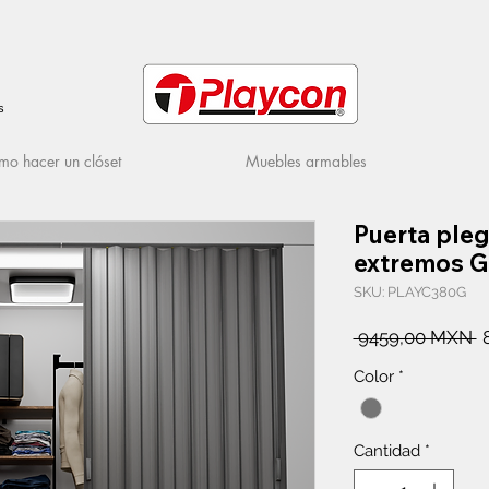
s
o hacer un clóset
Muebles armables
Puerta ple
extremos G
SKU: PLAYC380G
P
 9459,00 MXN 
Color
*
Cantidad
*