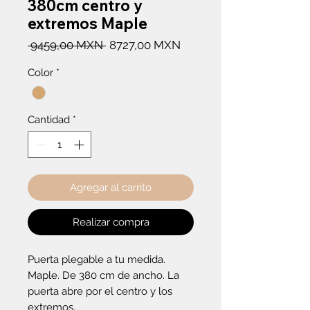
380cm centro y
extremos Maple
Precio
Precio
 9459,00 MXN 
8727,00 MXN
de
Color
*
oferta
Cantidad
*
Agregar al carrito
Realizar compra
Puerta plegable a tu medida. 
Maple. De 380 cm de ancho. La 
puerta abre por el centro y los 
extremos.