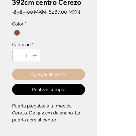
392cm centro Cerezo
Precio
Precio
 8989,00 MXN 
8287,00 MXN
de
Color
*
oferta
Cantidad
*
Agregar al carrito
Realizar compra
Puerta plegable a tu medida. 
Cerezo. De 392 cm de ancho. La 
puerta abre al centro.