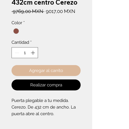
432cm centro Cerezo
Precio
Precio
 9769,00 MXN 
9017,00 MXN
de
Color
*
oferta
Cantidad
*
Agregar al carrito
Realizar compra
Puerta plegable a tu medida. 
Cerezo. De 432 cm de ancho. La 
puerta abre al centro.