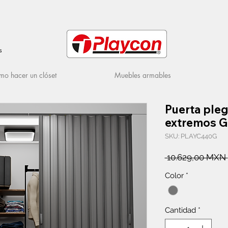
s
o hacer un clóset
Muebles armables
Puerta ple
extremos G
SKU: PLAYC440G
 10.629,00 MXN 
Color
*
Cantidad
*