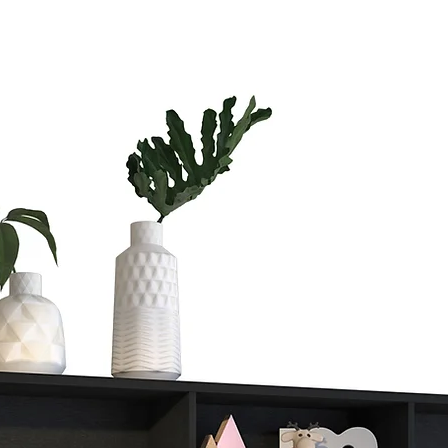
Si vas a compra
te vas a tardar
Si quieres ahorr