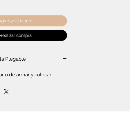
Agregar al carrito
Realizar compra
rta Plegable
a puerta plegable?
ar o de armar y colocar
a ti:
rabajar a un experto, que hace todo
s. Te vas a sorprender. Es que
stas en esto.
mpo para leer el instructivo
nfianza de cómo poner la puerta
lóset. O de cómo armar el mueble.