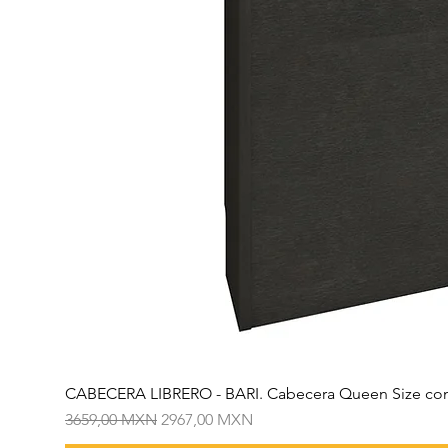
CABECERA LIBRERO - BARI. Cabecera Queen Size con
Precio
Precio de oferta
3659,00 MXN
2967,00 MXN