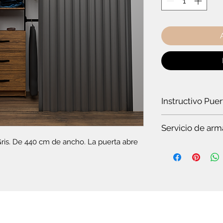
Instructivo Pue
¿Cómo instalar un
Servicio de arm
ris. De 440 cm de ancho. La puerta abre 
Es
te servicio es par
Si quieres ver t
en pocos minuto
somos especiali
Si no tienes tie
completo.
Si no tienes co
plegable o el c