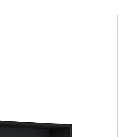
r dos o más productos y crees que
 mucho en armarlos.
ar tiempo y esfuerzo.