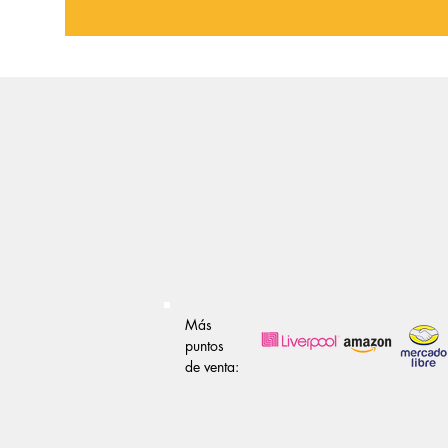
Más
puntos
de venta: