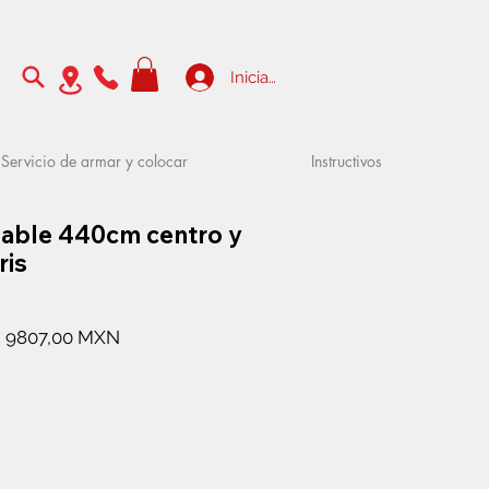
Iniciar sesión
Servicio de armar y colocar
Instructivos
gable 440cm centro y
ris
Precio
Precio
9807,00 MXN
de
oferta