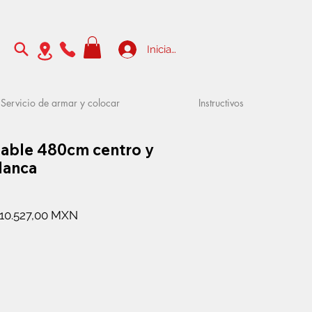
Iniciar sesión
Servicio de armar y colocar
Instructivos
gable 480cm centro y
lanca
Precio
Precio
10.527,00 MXN
de
oferta