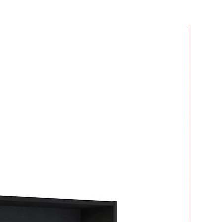
r dos o más productos y crees que
 mucho en armarlos.
ar tiempo y esfuerzo.