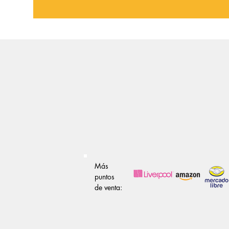
Más
puntos
de venta: