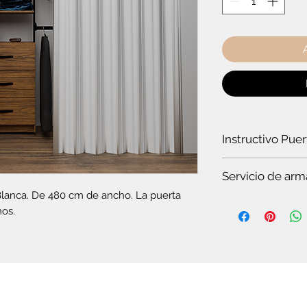
Instructivo Pue
¿Cómo instalar un
Servicio de arm
Blanca. De 480 cm de ancho. La puerta 
Es
te servicio es par
mos.
Si quieres ver t
en pocos minuto
somos especiali
Si no tienes tie
completo.
Si no tienes co
plegable o el c