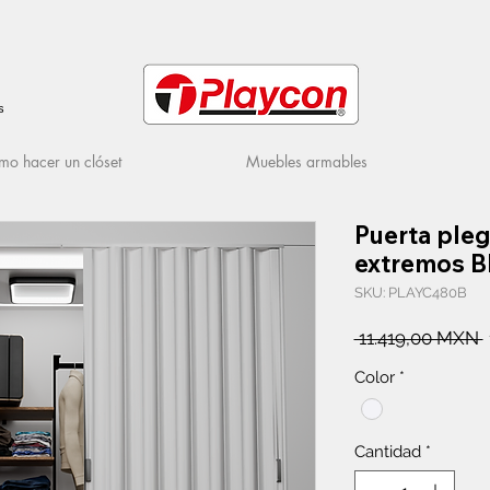
s
o hacer un clóset
Muebles armables
Puerta ple
extremos B
SKU: PLAYC480B
 11.419,00 MXN 
Color
*
Cantidad
*