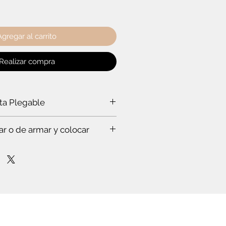
Agregar al carrito
Realizar compra
rta Plegable
a puerta plegable?
ar o de armar y colocar
a ti:
rabajar a un experto, que hace todo
s. Te vas a sorprender. Es que
stas en esto.
mpo para leer el instructivo
nfianza de cómo poner la puerta
lóset. O de cómo armar el mueble.