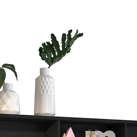
Si vas a compra
te vas a tardar
Si quieres ahorr