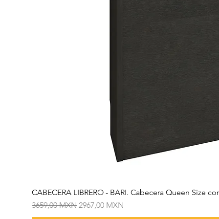
CABECERA LIBRERO - BARI. Cabecera Queen Size con
Precio
Precio de oferta
3659,00 MXN
2967,00 MXN