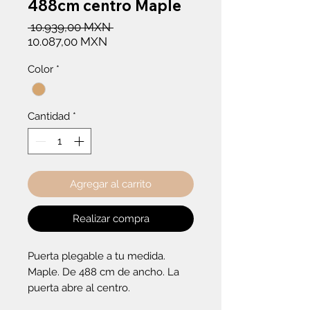
488cm centro Maple
Precio
 10.939,00 MXN 
Precio
10.087,00 MXN
de
Color
*
oferta
Cantidad
*
Agregar al carrito
Realizar compra
Puerta plegable a tu medida. 
Maple. De 488 cm de ancho. La 
puerta abre al centro.