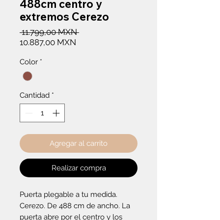
488cm centro y
extremos Cerezo
Precio
 11.799,00 MXN 
Precio
10.887,00 MXN
de
Color
*
oferta
Cantidad
*
Agregar al carrito
Realizar compra
Puerta plegable a tu medida. 
Cerezo. De 488 cm de ancho. La 
puerta abre por el centro y los 