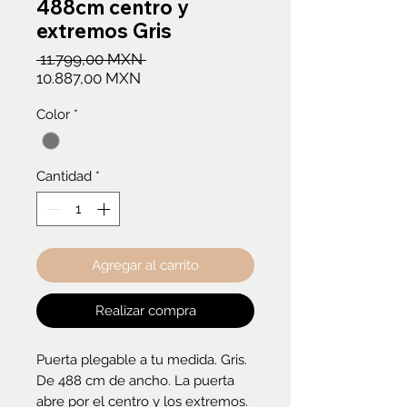
488cm centro y
extremos Gris
Precio
 11.799,00 MXN 
Precio
10.887,00 MXN
de
Color
*
oferta
Cantidad
*
Agregar al carrito
Realizar compra
Puerta plegable a tu medida. Gris. 
De 488 cm de ancho. La puerta 
abre por el centro y los extremos.