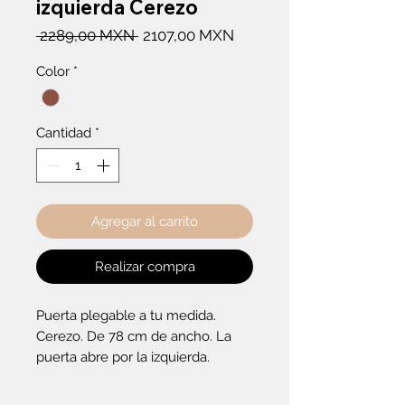
izquierda Cerezo
Precio
Precio
 2289,00 MXN 
2107,00 MXN
de
Color
*
oferta
Cantidad
*
Agregar al carrito
Realizar compra
Puerta plegable a tu medida. 
Cerezo. De 78 cm de ancho. La 
puerta abre por la izquierda.