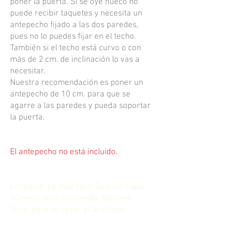
poner la puerta. Si se oye hueco no
puede recibir taquetes y necesita un
antepecho fijado a las dos paredes,
pues no lo puedes fijar en el techo.
También si el techo está curvo o con
más de 2 cm. de inclinación lo vas a
necesitar.
Nuestra recomendación es poner un
antepecho de 10 cm. para que se
agarre a las paredes y pueda soportar
la puerta.
El antepecho no está incluido.
Limpieza: La más fácil. Solo un trapo
húmedo, bien exprimido. No uses
fibra, para no rayar el acabado.