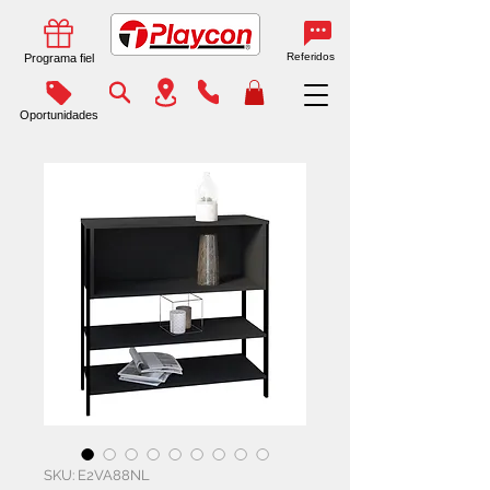
Referidos
Programa fiel
Oportunidades
SKU: E2VA88NL