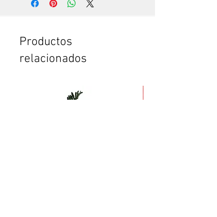
experto, que hace todo en pocos
minutos. Te vas a sorprender. Es
que somos especialistas en esto.
Si no tienes tiempo para leer el
Productos
instructivo completo.
relacionados
Si no tienes confianza de cómo
poner la puerta plegable o el
clóset. O de cómo armar el
mueble.
Si vas a comprar dos o más
productos y crees que te vas a
tardar mucho en armarlos.
Si quieres ahorrar tiempo y
esfuerzo.