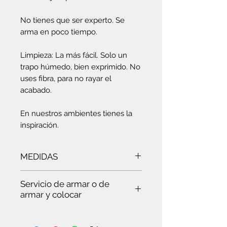
No tienes que ser experto. Se
arma en poco tiempo.
Limpieza: La más fácil. Solo un
trapo húmedo, bien exprimido. No
uses fibra, para no rayar el
acabado.
En nuestros ambientes tienes la
inspiración.
MEDIDAS
Ancho:
82 cm
- Alto:
82 cm
-
Servicio de armar o de
Profundidad:
30 cm
armar y colocar
Es
te servicio es para ti:
Si quieres ver trabajar a un