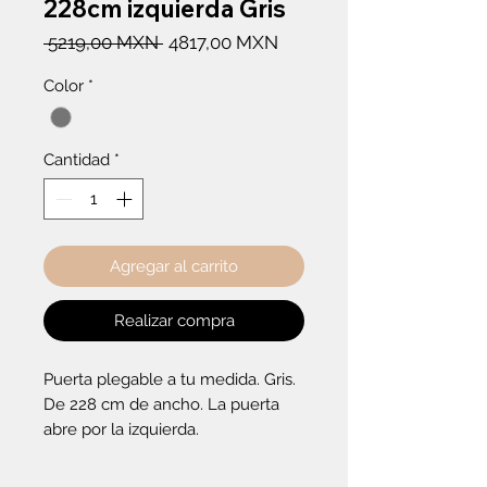
228cm izquierda Gris
Precio
Precio
 5219,00 MXN 
4817,00 MXN
de
Color
*
oferta
Cantidad
*
Agregar al carrito
Realizar compra
Puerta plegable a tu medida. Gris. 
De 228 cm de ancho. La puerta 
abre por la izquierda.