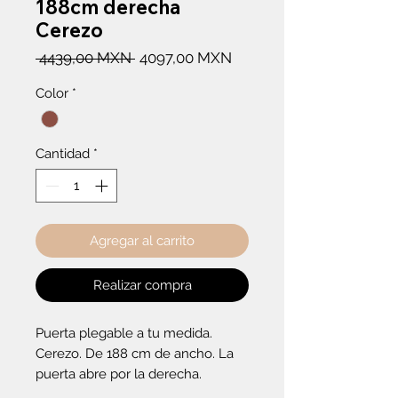
188cm derecha
Cerezo
Precio
Precio
 4439,00 MXN 
4097,00 MXN
de
Color
*
oferta
Cantidad
*
Agregar al carrito
Realizar compra
Puerta plegable a tu medida. 
Cerezo. De 188 cm de ancho. La 
puerta abre por la derecha.