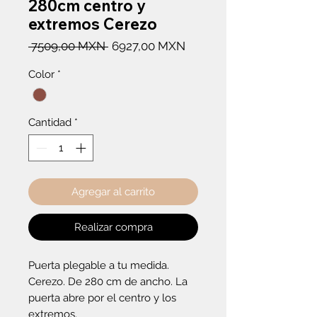
280cm centro y
extremos Cerezo
Precio
Precio
 7509,00 MXN 
6927,00 MXN
de
Color
*
oferta
Cantidad
*
Agregar al carrito
Realizar compra
Puerta plegable a tu medida. 
Cerezo. De 280 cm de ancho. La 
puerta abre por el centro y los 
extremos.