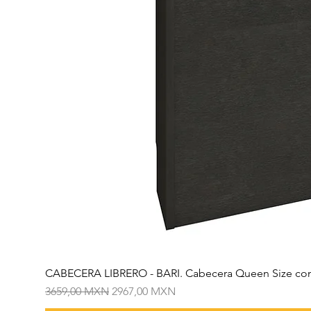
CABECERA LIBRERO - BARI. Cabecera Queen Size con
Precio
Precio de oferta
3659,00 MXN
2967,00 MXN