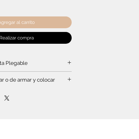
Agregar al carrito
Realizar compra
rta Plegable
a puerta plegable?
ar o de armar y colocar
a ti:
rabajar a un experto, que hace todo
s. Te vas a sorprender. Es que
stas en esto.
mpo para leer el instructivo
nfianza de cómo poner la puerta
lóset. O de cómo armar el mueble.