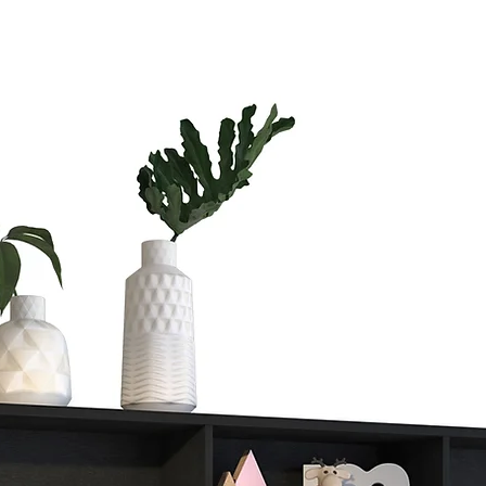
Si vas a compra
te vas a tardar
Si quieres ahorr