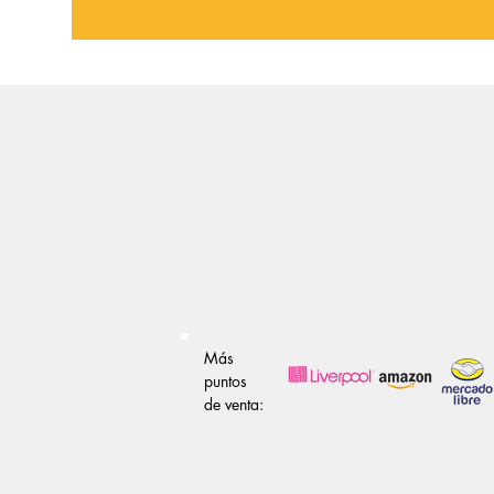
Más
puntos
de venta: