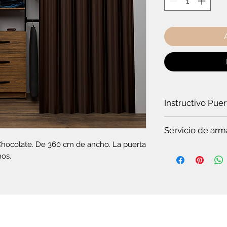
Instructivo Pue
¿Cómo instalar un
Servicio de arm
Chocolate. De 360 cm de ancho. La puerta 
Es
te servicio es par
mos.
Si quieres ver t
en pocos minuto
somos especiali
Si no tienes tie
completo.
Si no tienes co
plegable o el c