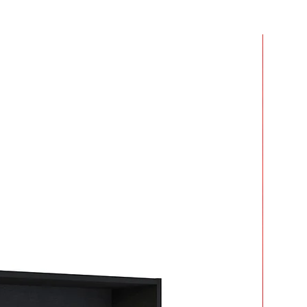
r dos o más productos y crees que
 mucho en armarlos.
ar tiempo y esfuerzo.