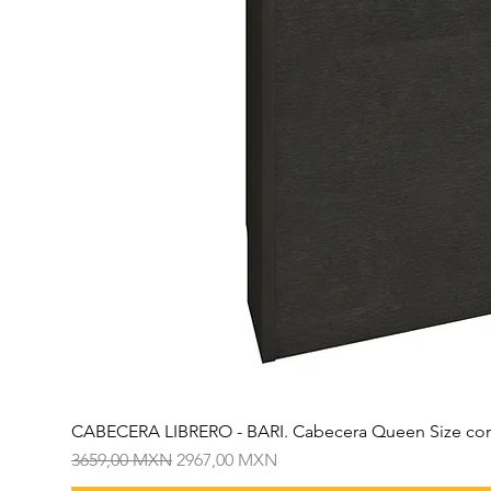
CABECERA LIBRERO - BARI. Cabecera Queen Size con
Precio
Precio de oferta
3659,00 MXN
2967,00 MXN