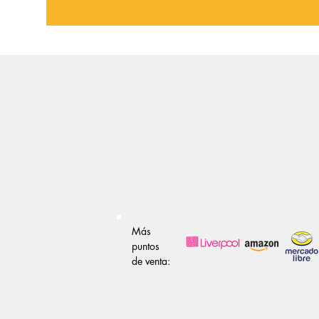
Más
puntos
de venta: