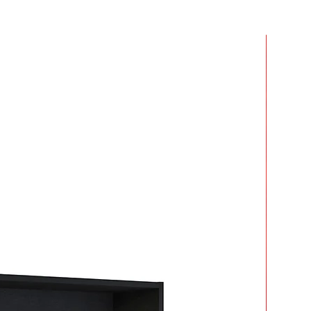
r dos o más productos y crees que
 mucho en armarlos.
ar tiempo y esfuerzo.