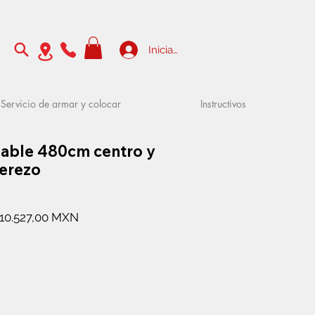
Iniciar sesión
Servicio de armar y colocar
Instructivos
gable 480cm centro y
erezo
Precio
Precio
10.527,00 MXN
de
oferta