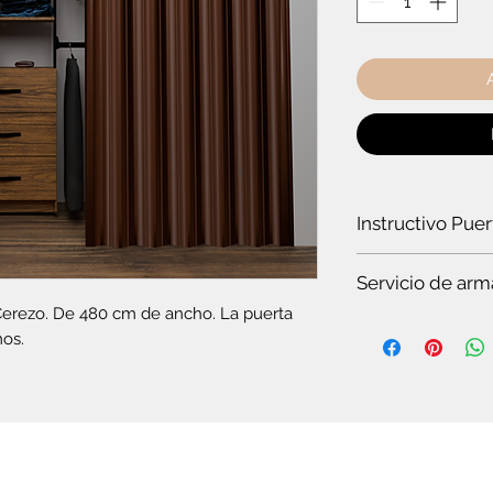
Instructivo Pue
¿Cómo instalar un
Servicio de arm
Cerezo. De 480 cm de ancho. La puerta 
Es
te servicio es par
mos.
Si quieres ver t
en pocos minuto
somos especiali
Si no tienes tie
completo.
Si no tienes co
plegable o el c