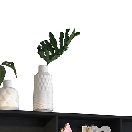
Si vas a compra
te vas a tardar
Si quieres ahorr