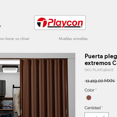
s
o hacer un clóset
Muebles armables
Puerta ple
extremos C
SKU: PLAYC480CE
 11.419,00 MXN 
Color
*
Cantidad
*