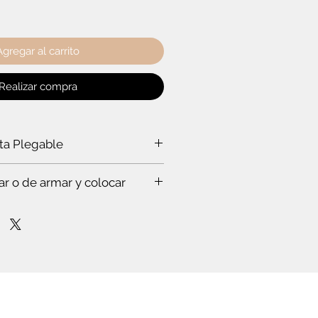
Agregar al carrito
Realizar compra
rta Plegable
a puerta plegable?
ar o de armar y colocar
a ti:
rabajar a un experto, que hace todo
s. Te vas a sorprender. Es que
stas en esto.
mpo para leer el instructivo
nfianza de cómo poner la puerta
lóset. O de cómo armar el mueble.