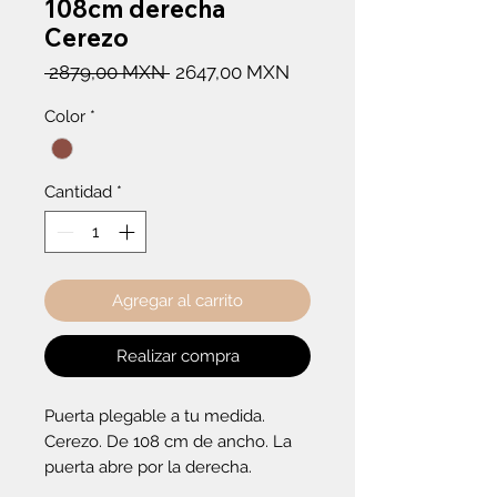
108cm derecha
Cerezo
Precio
Precio
 2879,00 MXN 
2647,00 MXN
de
Color
*
oferta
Cantidad
*
Agregar al carrito
Realizar compra
Puerta plegable a tu medida. 
Cerezo. De 108 cm de ancho. La 
puerta abre por la derecha.