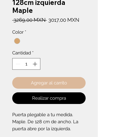
128cm izquierda
Maple
Precio
Precio
 3269,00 MXN 
3017,00 MXN
de
Color
*
oferta
Cantidad
*
Agregar al carrito
Realizar compra
Puerta plegable a tu medida. 
Maple. De 128 cm de ancho. La 
puerta abre por la izquierda.