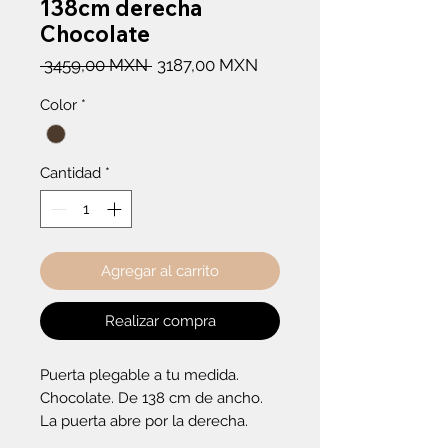
138cm derecha
Chocolate
Precio
Precio
 3459,00 MXN 
3187,00 MXN
de
Color
*
oferta
Cantidad
*
Agregar al carrito
Realizar compra
Puerta plegable a tu medida. 
Chocolate. De 138 cm de ancho. 
La puerta abre por la derecha.