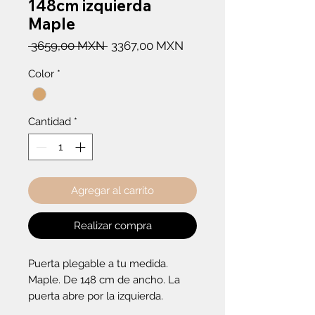
148cm izquierda
Maple
Precio
Precio
 3659,00 MXN 
3367,00 MXN
de
Color
*
oferta
Cantidad
*
Agregar al carrito
Realizar compra
Puerta plegable a tu medida. 
Maple. De 148 cm de ancho. La 
puerta abre por la izquierda.