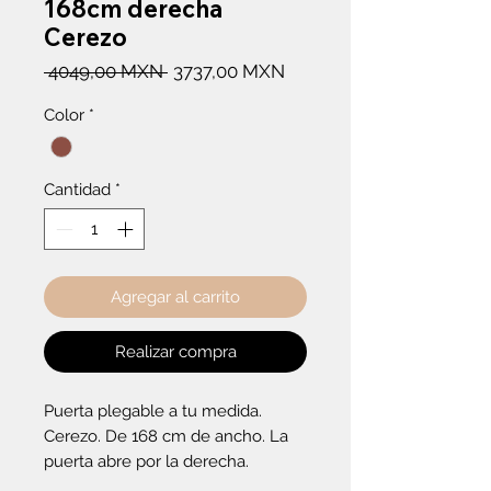
168cm derecha
Cerezo
Precio
Precio
 4049,00 MXN 
3737,00 MXN
de
Color
*
oferta
Cantidad
*
Agregar al carrito
Realizar compra
Puerta plegable a tu medida. 
Cerezo. De 168 cm de ancho. La 
puerta abre por la derecha.