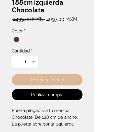
188cm izquierda
Chocolate
Precio
Precio
 4439,00 MXN 
4097,00 MXN
de
Color
*
oferta
Cantidad
*
Agregar al carrito
Realizar compra
Puerta plegable a tu medida. 
Chocolate. De 188 cm de ancho. 
La puerta abre por la izquierda.