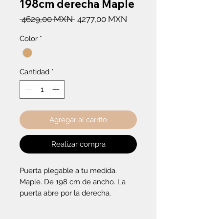
198cm derecha Maple
Precio
Precio
 4629,00 MXN 
4277,00 MXN
de
Color
*
oferta
Cantidad
*
Agregar al carrito
Realizar compra
Puerta plegable a tu medida. 
Maple. De 198 cm de ancho. La 
puerta abre por la derecha.