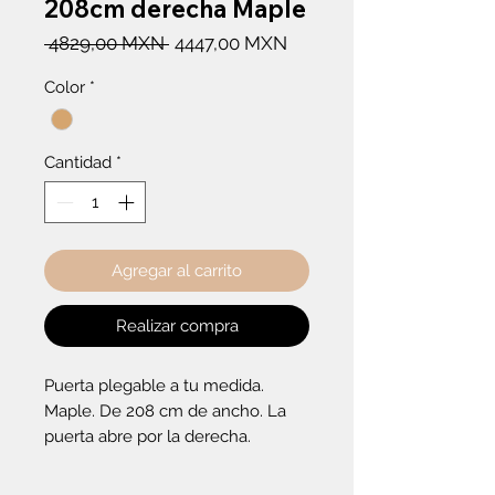
208cm derecha Maple
Precio
Precio
 4829,00 MXN 
4447,00 MXN
de
Color
*
oferta
Cantidad
*
Agregar al carrito
Realizar compra
Puerta plegable a tu medida. 
Maple. De 208 cm de ancho. La 
puerta abre por la derecha.