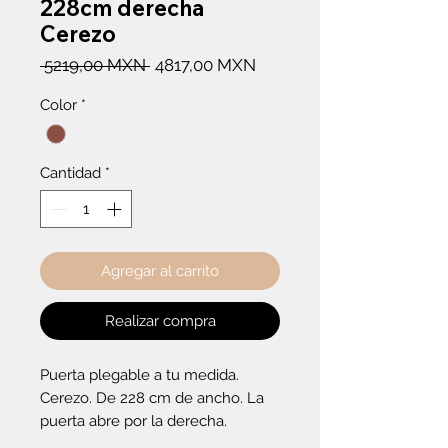
228cm derecha
Cerezo
Precio
Precio
 5219,00 MXN 
4817,00 MXN
de
Color
*
oferta
Cantidad
*
Agregar al carrito
Realizar compra
Puerta plegable a tu medida. 
Cerezo. De 228 cm de ancho. La 
puerta abre por la derecha.