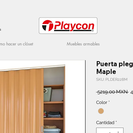
s
o hacer un clóset
Muebles armables
Puerta ple
Maple
SKU: PLDER228M
P
 5219,00 MXN 
4
Color
*
Cantidad
*