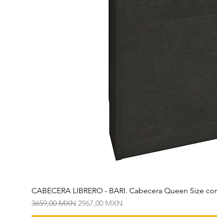
CABECERA LIBRERO - BARI. Cabecera Queen Size con
Precio
Precio de oferta
3659,00 MXN
2967,00 MXN