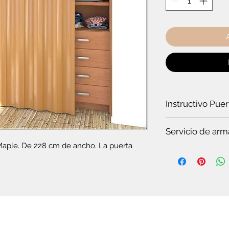
Instructivo Pue
¿Cómo instalar un
Servicio de arm
Maple. De 228 cm de ancho. La puerta 
Es
te servicio es par
Si quieres ver t
en pocos minuto
somos especiali
Si no tienes tie
completo.
Si no tienes co
plegable o el c