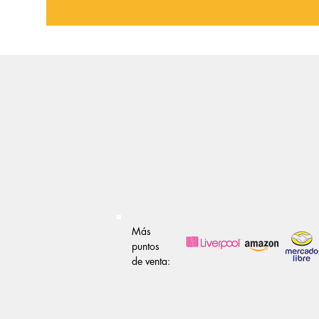
Más
puntos
de venta: