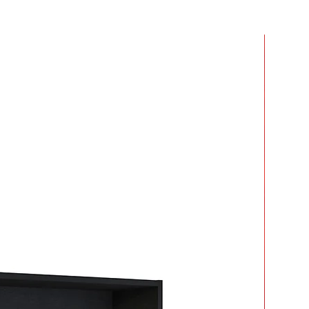
r dos o más productos y crees que
 mucho en armarlos.
ar tiempo y esfuerzo.