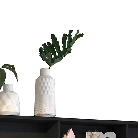
Si vas a compra
te vas a tardar
Si quieres ahorr