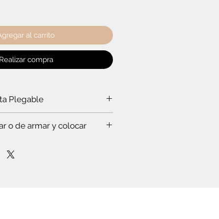
Agregar al carrito
Realizar compra
rta Plegable
a puerta plegable?
ar o de armar y colocar
a ti:
rabajar a un experto, que hace todo
s. Te vas a sorprender. Es que
stas en esto.
mpo para leer el instructivo
nfianza de cómo poner la puerta
lóset. O de cómo armar el mueble.