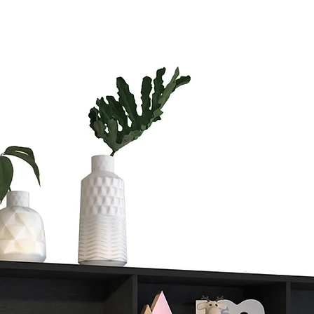
Si vas a compra
te vas a tardar
Si quieres ahorr