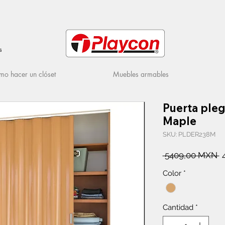
s
o hacer un clóset
Muebles armables
Puerta ple
Maple
SKU: PLDER238M
P
 5409,00 MXN 
Color
*
Cantidad
*