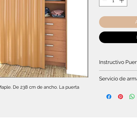
Instructivo Pue
¿Cómo instalar un
Servicio de arm
Maple. De 238 cm de ancho. La puerta 
Es
te servicio es par
Si quieres ver t
en pocos minuto
somos especiali
Si no tienes tie
completo.
Si no tienes co
plegable o el c