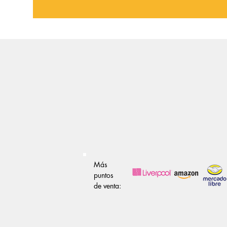
Más
puntos
de venta: