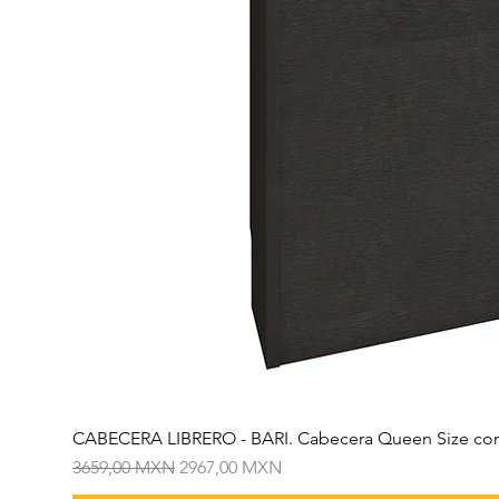
CABECERA LIBRERO - BARI. Cabecera Queen Size con
Precio
Precio de oferta
3659,00 MXN
2967,00 MXN