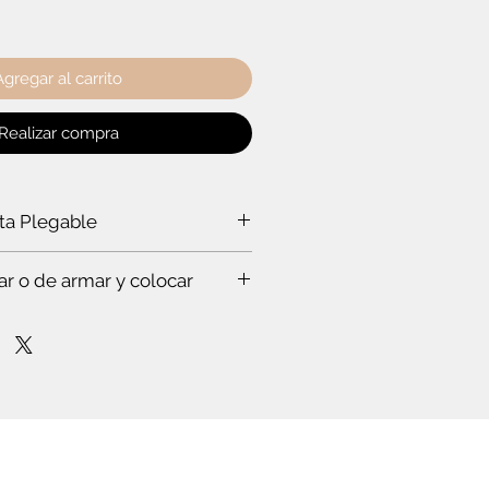
Agregar al carrito
Realizar compra
rta Plegable
a puerta plegable?
ar o de armar y colocar
a ti:
rabajar a un experto, que hace todo
s. Te vas a sorprender. Es que
stas en esto.
mpo para leer el instructivo
nfianza de cómo poner la puerta
lóset. O de cómo armar el mueble.