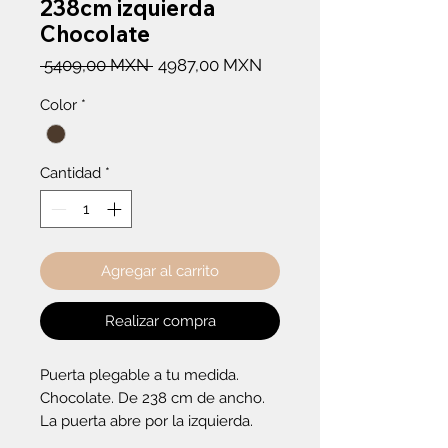
238cm izquierda
Chocolate
Precio
Precio
 5409,00 MXN 
4987,00 MXN
de
Color
*
oferta
Cantidad
*
Agregar al carrito
Realizar compra
Puerta plegable a tu medida. 
Chocolate. De 238 cm de ancho. 
La puerta abre por la izquierda.