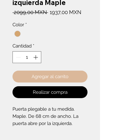
izquierda Maple
Precio
Precio
 2099,00 MXN 
1937,00 MXN
de
Color
*
oferta
Cantidad
*
Agregar al carrito
Realizar compra
Puerta plegable a tu medida. 
Maple. De 68 cm de ancho. La 
puerta abre por la izquierda.