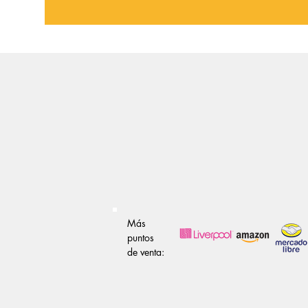
Más
puntos
de venta: