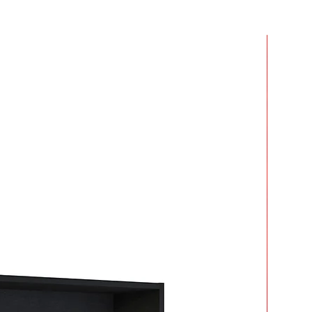
r dos o más productos y crees que
 mucho en armarlos.
ar tiempo y esfuerzo.