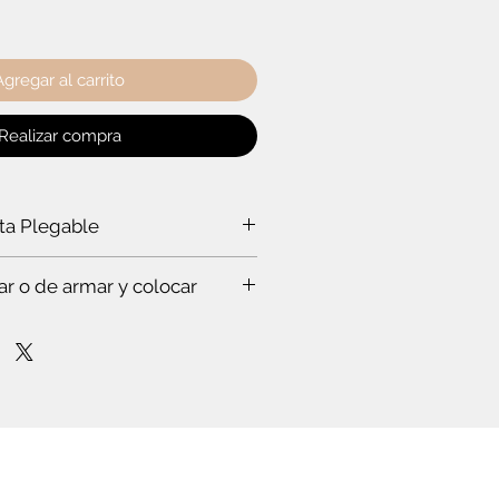
Agregar al carrito
Realizar compra
rta Plegable
a puerta plegable?
ar o de armar y colocar
a ti:
rabajar a un experto, que hace todo
s. Te vas a sorprender. Es que
stas en esto.
mpo para leer el instructivo
nfianza de cómo poner la puerta
lóset. O de cómo armar el mueble.