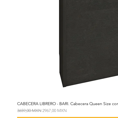
CABECERA LIBRERO - BARI. Cabecera Queen Size con
Precio
Precio de oferta
3659,00 MXN
2967,00 MXN