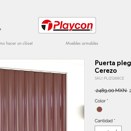
s
o hacer un clóset
Muebles armables
Puerta ple
Cerezo
SKU: PLIZQ88CE
P
 2489,00 MXN 
Color
*
Cantidad
*