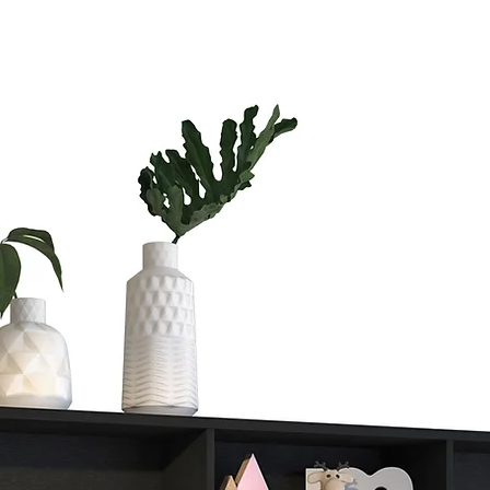
Si vas a compra
te vas a tardar
Si quieres ahorr