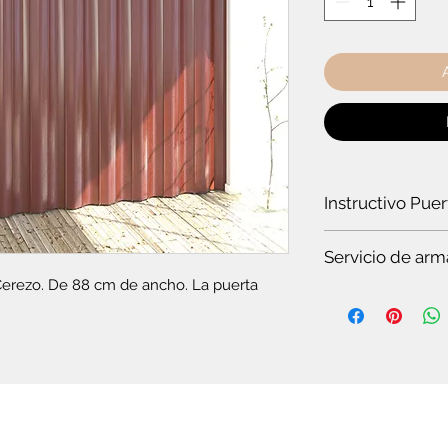
Instructivo Pue
¿Cómo instalar un
Servicio de arm
Cerezo. De 88 cm de ancho. La puerta 
Es
te servicio es par
Si quieres ver t
en pocos minuto
somos especiali
Si no tienes tie
completo.
Si no tienes co
plegable o el c